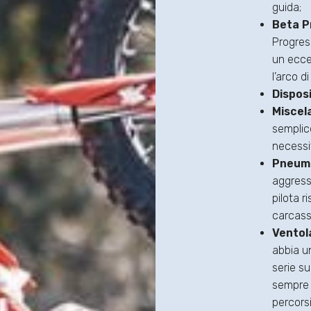
guida;
Beta P
Progres
un ecce
l’arco di
Dispos
Miscel
semplic
necessi
Pneuma
aggress
pilota 
carcassa
Ventol
abbia un
serie s
sempre 
percorsi