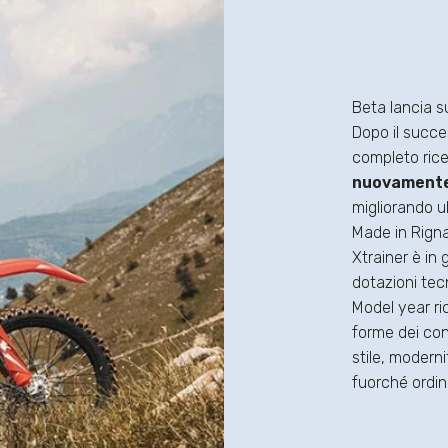
Beta lancia s
Dopo il succes
completo rice
nuovamente 
migliorando u
Made in Rigna
Xtrainer è in
dotazioni tec
Model year ri
forme dei conv
stile, modern
fuorché ordina