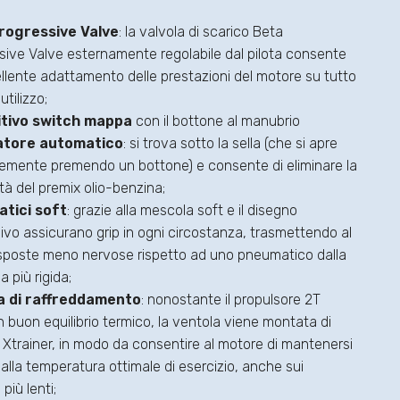
rogressive Valve
: la valvola di scarico Beta
sive Valve esternamente regolabile dal pilota consente
llente adattamento delle prestazioni del motore su tutto
 utilizzo;
itivo switch mappa
con il bottone al manubrio
atore automatico
: si trova sotto la sella (che si apre
emente premendo un bottone) e consente di eliminare la
tà del premix olio-benzina;
tici soft
: grazie alla mescola soft e il disegno
ivo assicurano grip in ogni circostanza, trasmettendo al
risposte meno nervose rispetto ad uno pneumatico dalla
 più rigida;
a di raffreddamento
: nonostante il propulsore 2T
 buon equilibrio termico, la ventola viene montata di
u Xtrainer, in modo da consentire al motore di mantenersi
alla temperatura ottimale di esercizio, anche sui
 più lenti;