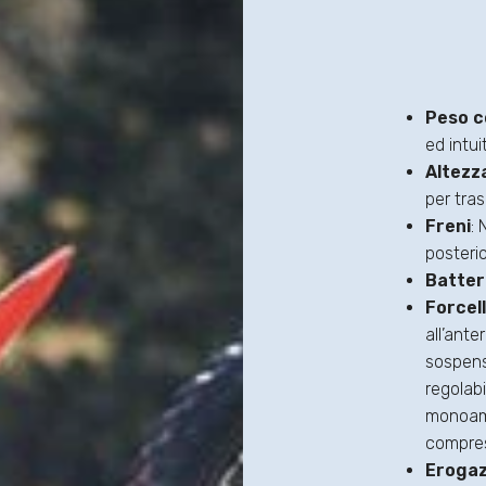
Peso c
ed intui
Altezza
per tras
Freni
:
posterio
Batter
Forcel
all’ante
sospens
regolabi
monoamm
compres
Erogaz