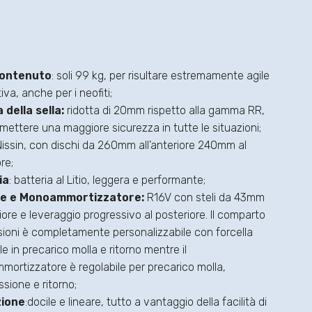
ontenuto
: soli 99 kg, per risultare estremamente agile
tiva, anche per i neofiti;
 della sella:
ridotta di 20mm rispetto alla gamma RR,
mettere una maggiore sicurezza in tutte le situazioni;
 Nissin, con dischi da 260mm all’anteriore 240mm al
re;
ia
: batteria al Litio, leggera e performante;
le e Monoammortizzatore:
R16V con steli da 43mm
riore e leveraggio progressivo al posteriore. Il comparto
ioni è completamente personalizzabile con forcella
le in precarico molla e ritorno mentre il
ortizzatore è regolabile per precarico molla,
sione e ritorno;
ione
:docile e lineare, tutto a vantaggio della facilità di