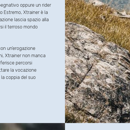
pegnativo oppure un rider
o Estremo, Xtrainer è la
uazione lascia spazio alla
rsi il terroso mondo
 con un’erogazione
gimi, Xtrainer non manca
eferisce percorsi
ttare la vocazione
e la coppia del suo