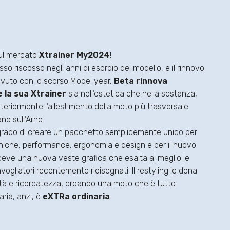
ul mercato
Xtrainer My2024
!
so riscosso negli anni di esordio del modello, e il rinnovo
vuto con lo scorso Model year,
Beta rinnova
la sua Xtrainer
sia nell’estetica che nella sostanza,
lteriormente l’allestimento della moto più trasversale
no sull’Arno.
 grado di creare un pacchetto semplicemente unico per
niche, performance, ergonomia e design e per il nuovo
ceve una nuova veste grafica che esalta al meglio le
ogliatori recentemente ridisegnati. Il restyling le dona
ità e ricercatezza, creando una moto che è tutto
ria, anzi, è
eXTRa ordinaria
.