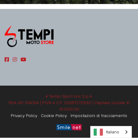
4 Tempi Sport snc S.p.A.
REA GR 124054 | P.IVA e C.F. 01287270530 | Capitale Sociale €
10.000,00
Privacy Policy
Cookie Policy
Impostazioni di tracciamento
Italiano