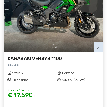
1
/
3
KAWASAKI VERSYS 1100
SE ABS
1/2025
Benzina
Meccanico
135 CV (99 KW)
Prezzo 4Tempi
€ 17.590
f.c.