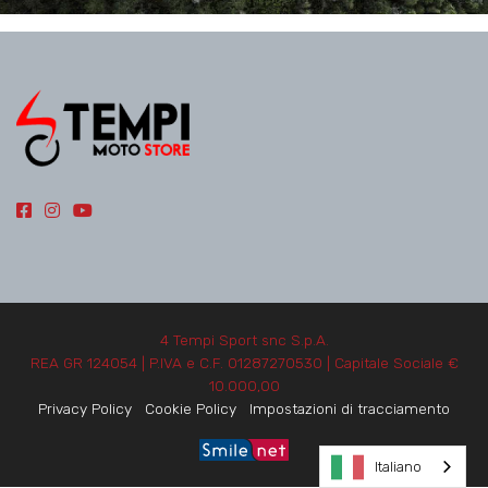
4 Tempi Sport snc S.p.A.
REA GR 124054 | P.IVA e C.F. 01287270530 | Capitale Sociale €
10.000,00
Privacy Policy
Cookie Policy
Impostazioni di tracciamento
Italiano