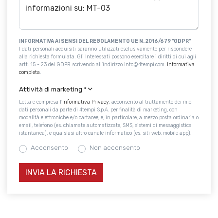
INFORMATIVA AI SENSI DEL REGOLAMENTO UE N. 2016/679 "GDPR"
I dati personali acquisiti saranno utilizzati esclusivamente per rispondere
alla richiesta formulata. Gli Interessati possono esercitare i diritti di cui agli
artt. 15 - 23 del GDPR scrivendo all'indirizzo info@4tempi.com.
Informativa
completa
.
Attività di marketing
*
Letta e compresa l'
Informativa Privacy
, acconsento al trattamento dei miei
dati personali da parte di 4tempi S.p.A. per finalità di marketing, con
modalità elettroniche e/o cartacee, e, in particolare, a mezzo posta ordinaria o
email, telefono (es. chiamate automatizzate, SMS, sistemi di messaggistica
istantanea), e qualsiasi altro canale informatico (es. siti web, mobile app).
Acconsento
Non acconsento