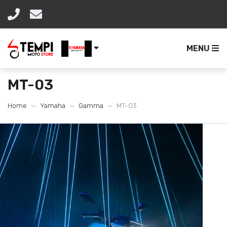
MENU
MT-03
Home
Yamaha
Gamma
MT-03