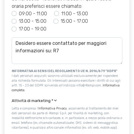
oraria preferisci essere chiamato:
09:00 - 11:00
11:00 - 13:00
13:00 - 15:00
15:00 - 17:00
17:00 - 19:00
INFORMATIVA AI SENSI DEL REGOLAMENTO UE N. 2016/679 "GDPR"
I dati personali acquisiti saranno utilizzati esclusivamente per rispondere
alla richiesta formulata. Gli Interessati possono esercitare i diritti di cui agli
artt. 15 - 23 del GDPR scrivendo all'indirizzo info@4tempi.com.
Informativa
completa
.
Attività di marketing
*
Letta e compresa l'
Informativa Privacy
, acconsento al trattamento dei miei
dati personali da parte di 4tempi S.p.A. per finalità di marketing, con
modalità elettroniche e/o cartacee, e, in particolare, a mezzo posta ordinaria o
email, telefono (es. chiamate automatizzate, SMS, sistemi di messaggistica
istantanea), e qualsiasi altro canale informatico (es. siti web, mobile app).