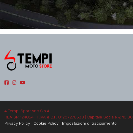
4 Tempi Sport snc S.p.A.
REA GR 124054 | P.IVA e C.F. 01287270530 | Capitale Sociale € 10.0
Privacy Policy
Cookie Policy
Impostazioni di tracciamento